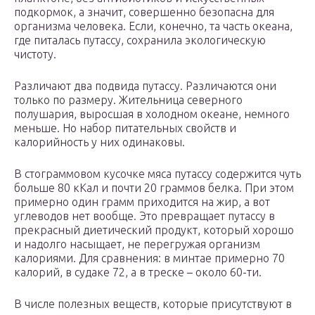
подкормок, а значит, совершенно безопасна для
организма человека. Если, конечно, та часть океана,
где питалась путассу, сохранила экологическую
чистоту.
Различают два подвида путассу. Различаются они
только по размеру. Жительница северного
полушария, выросшая в холодном океане, немного
меньше. Но набор питательных свойств и
калорийность у них одинаковы.
В стограммовом кусочке мяса путассу содержится чуть
больше 80 кКал и почти 20 граммов белка. При этом
примерно один грамм приходится на жир, а вот
углеводов нет вообще. Это превращает путассу в
прекрасный диетический продукт, который хорошо
и надолго насыщает, не перегружая организм
калориями. Для сравнения: в минтае примерно 70
калорий, в судаке 72, а в треске – около 60-ти.
В числе полезных веществ, которые присутствуют в