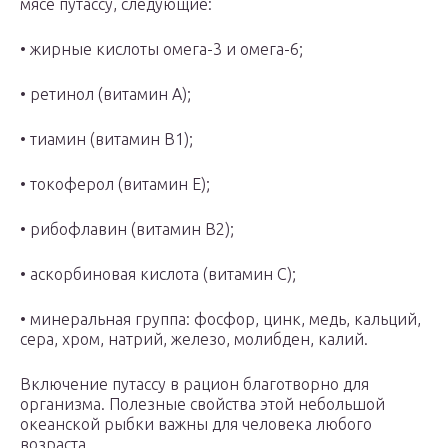
мясе путассу, следующие:
• жирные кислоты омега-3 и омега-6;
• ретинол (витамин А);
• тиамин (витамин В1);
• токоферол (витамин Е);
• рибофлавин (витамин В2);
• аскорбиновая кислота (витамин С);
• минеральная группа: фосфор, цинк, медь, кальций,
сера, хром, натрий, железо, молибден, калий.
Включение путассу в рацион благотворно для
организма. Полезные свойства этой небольшой
океанской рыбки важны для человека любого
возраста.