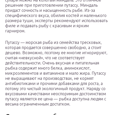
сухари можно на колотый миндаль. Это отличное
решение при приготовлении путассу. Миндаль
придаст сочность и насыщенность рыбе. Из-за
специфического вкуса, обилия костей и маленького
размера туши, эксперты рекомендуют использовать
филе и подавать рыбу с красивым и ярким
гарниром.
Путассу — морская рыба из семейства тресковых,
которая продается совершенно свободно, а стоит
дешево. Возможно, поэтому ее многие игнорируют,
считая «невкусной», что не соответствует
действительности. Очень вкусная и питательная
рыбка содержит много белка, аминокислот,
микроэлементов и витаминов и мало жира. Путассу
не выращивают на производствах, не кормят
антибиотиками и прочими добавками для роста, а
потому это чистый экологичный продукт. Наряду со
вкусовыми качествами неоспоримым достоинством
путассу является ее цена — рыбка доступна людям с
весьма ограниченным достатком.