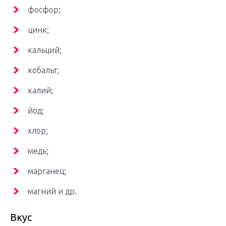
фосфор;
цинк;
кальций;
кобальт;
калий;
йод;
хлор;
медь;
марганец;
магний и др.
Вкус