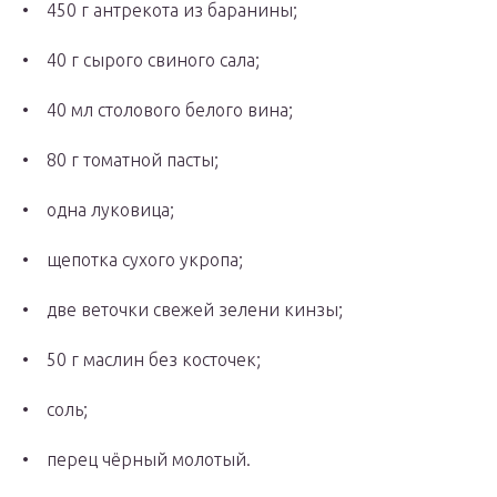
• 450 г антрекота из баранины;
• 40 г сырого свиного сала;
• 40 мл столового белого вина;
• 80 г томатной пасты;
• одна луковица;
• щепотка сухого укропа;
• две веточки свежей зелени кинзы;
• 50 г маслин без косточек;
• соль;
• перец чёрный молотый.