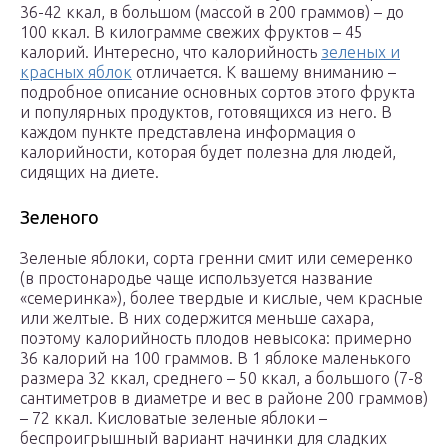
36-42 ккал, в большом (массой в 200 граммов) – до
100 ккал. В килограмме свежих фруктов – 45
калорий. Интересно, что калорийность
зеленых и
красных яблок
отличается. К вашему вниманию –
подробное описание основных сортов этого фрукта
и популярных продуктов, готовящихся из него. В
каждом пункте представлена информация о
калорийности, которая будет полезна для людей,
сидящих на диете.
Зеленого
Зеленые яблоки, сорта гренни смит или семеренко
(в простонародье чаще используется название
«семеринка»), более твердые и кислые, чем красные
или желтые. В них содержится меньше сахара,
поэтому калорийность плодов невысока: примерно
36 калорий на 100 граммов. В 1 яблоке маленького
размера 32 ккал, среднего – 50 ккал, а большого (7-8
сантиметров в диаметре и вес в районе 200 граммов)
– 72 ккал. Кисловатые зеленые яблоки –
беспроигрышный вариант начинки для сладких